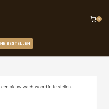
0
INE BESTELLEN
 een nieuw wachtwoord in te stellen.