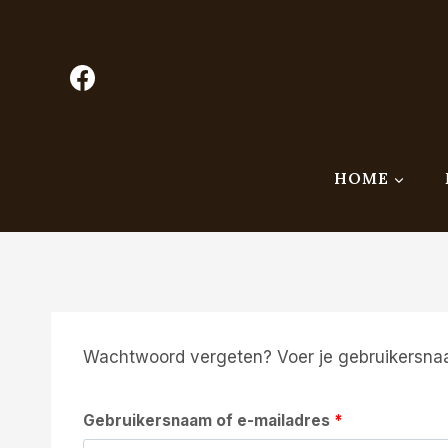
Doorgaan
naar
inhoud
HOME
Wachtwoord vergeten? Voer je gebruikersnaam
V
Gebruikersnaam of e-mailadres
*