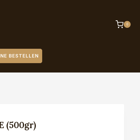
0
INE BESTELLEN
(500gr)