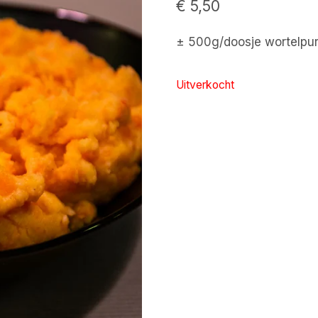
€
5,50
± 500g/doosje wortelpur
Uitverkocht